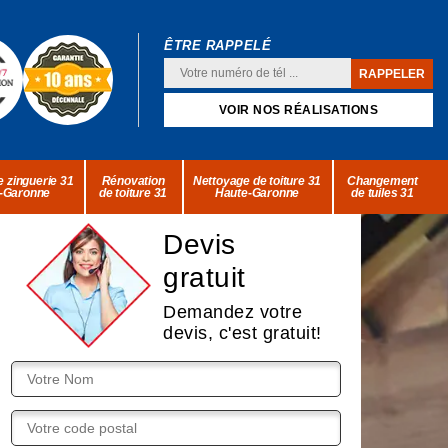
ÊTRE RAPPELÉ
VOIR NOS RÉALISATIONS
 zinguerie 31
Rénovation
Nettoyage de toiture 31
Changement
-Garonne
de toiture 31
Haute-Garonne
de tuiles 31
Devis
gratuit
Demandez votre
devis, c'est gratuit!