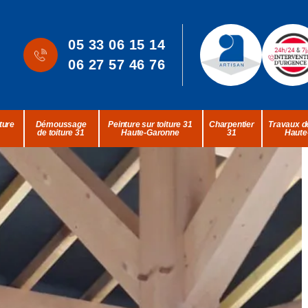
05 33 06 15 14
06 27 57 46 76
ture
Démoussage
Peinture sur toiture 31
Charpentier
Travaux de
de toiture 31
Haute-Garonne
31
Haute