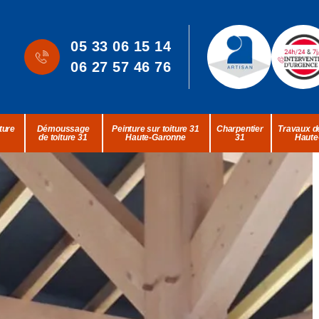
05 33 06 15 14
06 27 57 46 76
ture
Démoussage
Peinture sur toiture 31
Charpentier
Travaux de
de toiture 31
Haute-Garonne
31
Haute