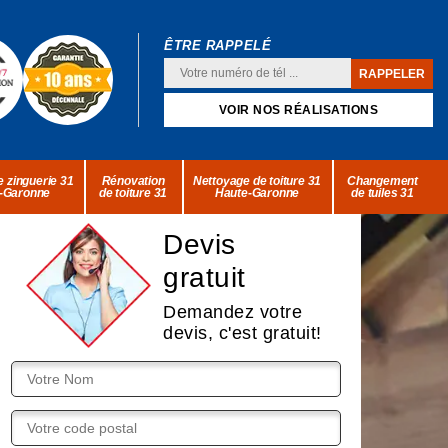
ÊTRE RAPPELÉ
VOIR NOS RÉALISATIONS
 zinguerie 31
Rénovation
Nettoyage de toiture 31
Changement
-Garonne
de toiture 31
Haute-Garonne
de tuiles 31
Devis
gratuit
Demandez votre
devis, c'est gratuit!