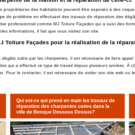
arpente de la maison et la réparation de celle-ci.
 propriétaires des habitations peuvent être exposés à des risque
e type de problème en effectuant des travaux de réparation des dégât
entier professionnel comme MJ Toiture Façades qui a suivi des form
s informations, il fait que vous visitez son site.
 MJ Toiture Façades pour la réalisation de la répar
 dégâts subis par les charpentes, il est nécessaire de faire appel 
s qui a effectué ce type de travail depuis plusieurs années. À côt
s. Pour le contacter, il est nécessaire de visiter son site web ou 
Qui est-ce qui prend en main les travaux de
réparation des charpentes usées dans la
ville de Benque Dessous Dessus?