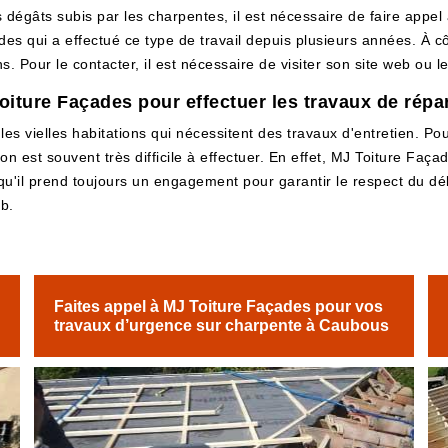
 dégâts subis par les charpentes, il est nécessaire de faire appel 
s qui a effectué ce type de travail depuis plusieurs années. À côt
s. Pour le contacter, il est nécessaire de visiter son site web ou 
Toiture Façades pour effectuer les travaux de rép
s vielles habitations qui nécessitent des travaux d'entretien. Pour
tion est souvent très difficile à effectuer. En effet, MJ Toiture Fa
oir qu'il prend toujours un engagement pour garantir le respect du dé
eb.
Faites appel à MJ Toiture Façades pour vos
travaux d’urgence sur charpente à Caubous