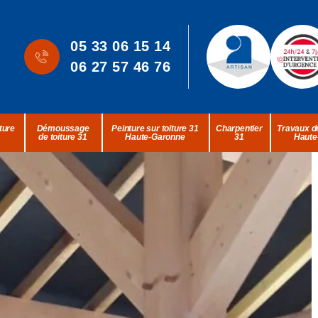
05 33 06 15 14
06 27 57 46 76
ture
Démoussage
Peinture sur toiture 31
Charpentier
Travaux de
de toiture 31
Haute-Garonne
31
Haute