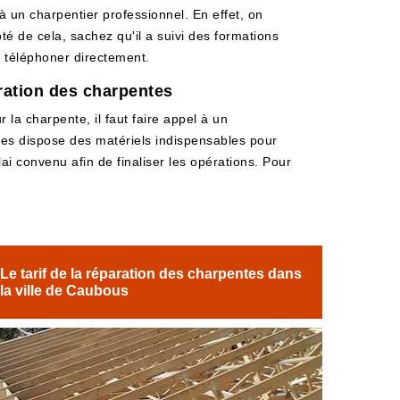
à un charpentier professionnel. En effet, on
é de cela, sachez qu'il a suivi des formations
le téléphoner directement.
aration des charpentes
 la charpente, il faut faire appel à un
çades dispose des matériels indispensables pour
lai convenu afin de finaliser les opérations. Pour
Le tarif de la réparation des charpentes dans
la ville de Caubous