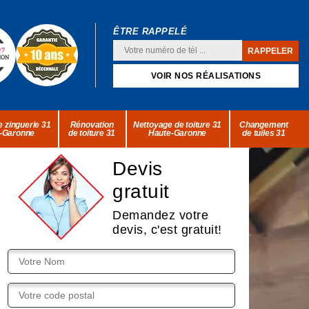
ÊTRE RAPPELÉ
VOIR NOS RÉALISATIONS
 zinguerie 31
Rénovation
Nettoyage de toiture 31
Changement
-Garonne
de toiture 31
Haute-Garonne
de tuiles 31
Devis
gratuit
Demandez votre
devis, c'est gratuit!