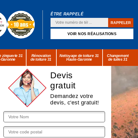
ÊTRE RAPPELÉ
VOIR NOS RÉALISATIONS
 zinguerie 31
Rénovation
Nettoyage de toiture 31
Changement
-Garonne
de toiture 31
Haute-Garonne
de tuiles 31
Devis
gratuit
Demandez votre
devis, c'est gratuit!