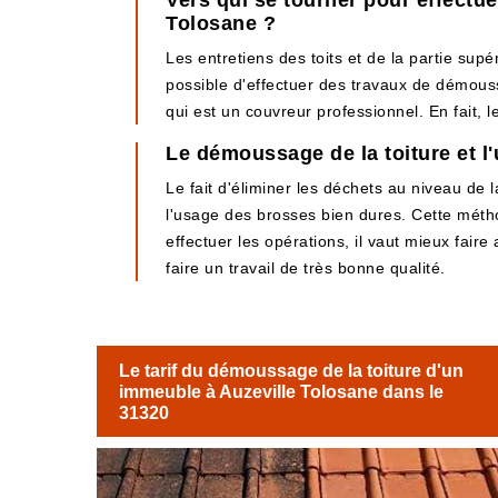
Vers qui se tourner pour effectue
Tolosane ?
Les entretiens des toits et de la partie supér
possible d'effectuer des travaux de démoussa
qui est un couvreur professionnel. En fait, 
Le démoussage de la toiture et l
Le fait d'éliminer les déchets au niveau de 
l'usage des brosses bien dures. Cette méth
effectuer les opérations, il vaut mieux fair
faire un travail de très bonne qualité.
Le tarif du démoussage de la toiture d'un
immeuble à Auzeville Tolosane dans le
31320