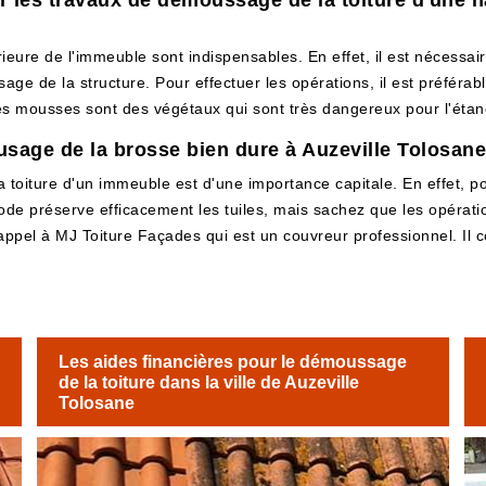
r les travaux de démoussage de la toiture d'une ha
ieure de l'immeuble sont indispensables. En effet, il est nécessaire 
ge de la structure. Pour effectuer les opérations, il est préférabl
les mousses sont des végétaux qui sont très dangereux pour l'étanc
'usage de la brosse bien dure à Auzeville Tolosan
la toiture d'un immeuble est d'une importance capitale. En effet, p
ode préserve efficacement les tuiles, mais sachez que les opérat
e appel à MJ Toiture Façades qui est un couvreur professionnel. Il
Les aides financières pour le démoussage
de la toiture dans la ville de Auzeville
Tolosane