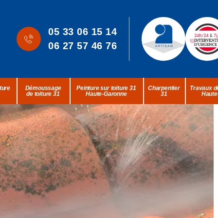
05 33 06 15 14
06 27 57 46 76
ture
Démoussage
Peinture sur toiture 31
Charpentier
Travaux de
de toiture 31
Haute-Garonne
31
Haute