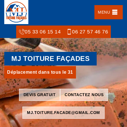
MENU
05 33 06 15 14
06 27 57 46 76
MJ TOITURE FAÇADES
Déplacement dans tous le 31
DEVIS GRATUIT
CONTACTEZ NOUS
MJ.TOITURE.FACADE@GMAIL.COM