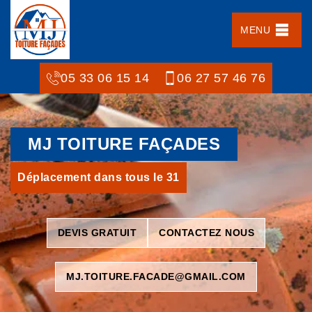
MENU
05 33 06 15 14
06 27 57 46 76
MJ TOITURE FAÇADES
Déplacement dans tous le 31
DEVIS GRATUIT
CONTACTEZ NOUS
MJ.TOITURE.FACADE@GMAIL.COM