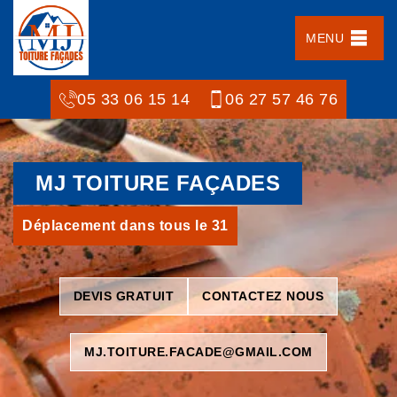
MENU
05 33 06 15 14
06 27 57 46 76
MJ TOITURE FAÇADES
Déplacement dans tous le 31
DEVIS GRATUIT
CONTACTEZ NOUS
MJ.TOITURE.FACADE@GMAIL.COM