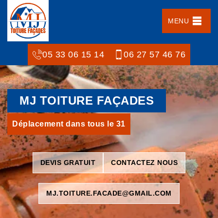
MENU
05 33 06 15 14
06 27 57 46 76
MJ TOITURE FAÇADES
Déplacement dans tous le 31
DEVIS GRATUIT
CONTACTEZ NOUS
MJ.TOITURE.FACADE@GMAIL.COM