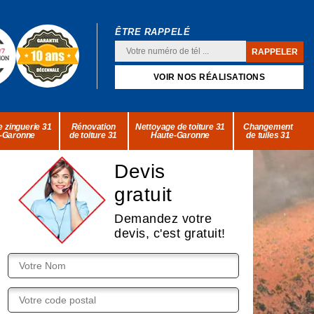
ÊTRE RAPPELÉ
VOIR NOS RÉALISATIONS
 zinguerie 31
Rénovation
Nettoyage de toiture 31
Changement
-Garonne
de toiture 31
Haute-Garonne
de tuiles 31
Devis
gratuit
Demandez votre
devis, c'est gratuit!