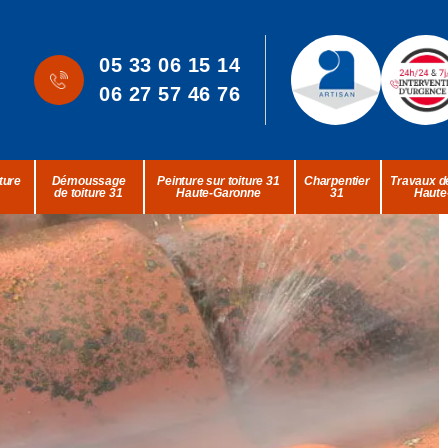
05 33 06 15 14
06 27 57 46 76
ture
Démoussage
Peinture sur toiture 31
Charpentier
Travaux de
de toiture 31
Haute-Garonne
31
Haute