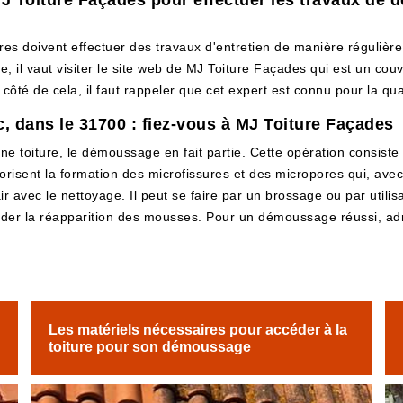
 MJ Toiture Façades pour effectuer les travaux de
ires doivent effectuer des travaux d'entretien de manière régulière.
, il vaut visiter le site web de MJ Toiture Façades qui est un cou
 côté de cela, il faut rappeler que cet expert est connu pour la qua
 dans le 31700 : fiez-vous à MJ Toiture Façades
une toiture, le démoussage en fait partie. Cette opération consiste
isent la formation des microfissures et des micropores qui, avec l
r avec le nettoyage. Il peut se faire par un brossage ou par utilisa
arder la réapparition des mousses. Pour un démoussage réussi, a
Les matériels nécessaires pour accéder à la
toiture pour son démoussage