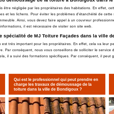
 du démoussage de la toiture à Bondigoux dans le
ais être négligée par les propriétaires des habitations. En effet, c
 et les lichens. Pour éviter les problèmes d'étanchéité de cette s
mmeuble. Ainsi, vous devez faire appel à un couvreur profession
nformations, il est nécessaire de visiter son site web.
e spécialité de MJ Toiture Façades dans la ville 
on est très important pour les propriétaires. En effet, cela va leur 
ure. Par conséquent, nous vous conseillons de solliciter le service
la, il a suivi des formations spécifiques. Par conséquent, il peut g
Qui est le professionnel qui peut prendre en
charge les travaux de démoussage de la
toiture dans la ville de Bondigoux ?