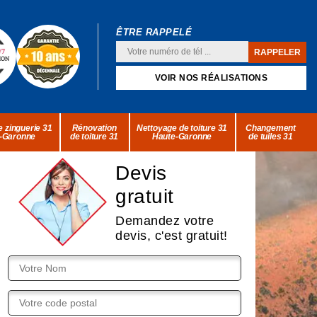
ÊTRE RAPPELÉ
VOIR NOS RÉALISATIONS
 zinguerie 31
Rénovation
Nettoyage de toiture 31
Changement
-Garonne
de toiture 31
Haute-Garonne
de tuiles 31
Devis
gratuit
Demandez votre
devis, c'est gratuit!