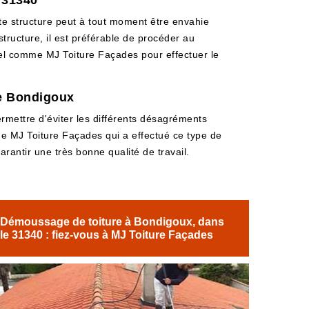
 31340
ette structure peut à tout moment être envahie
tructure, il est préférable de procéder au
nel comme MJ Toiture Façades pour effectuer le
de Bondigoux
permettre d'éviter les différents désagréments
 de MJ Toiture Façades qui a effectué ce type de
arantir une très bonne qualité de travail.
Démoussage de toiture à Bondigoux, dans
le 31340 : fiez-vous à MJ Toiture Façades