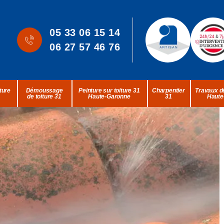
05 33 06 15 14
06 27 57 46 76
ture
Démoussage
Peinture sur toiture 31
Charpentier
Travaux de
de toiture 31
Haute-Garonne
31
Haute