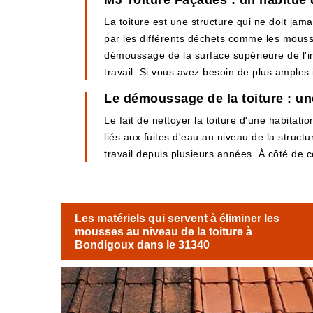
MJ Toiture Façades : un habitué
La toiture est une structure qui ne doit jam
par les différents déchets comme les mousses
démoussage de la surface supérieure de l'i
travail. Si vous avez besoin de plus amples i
Le démoussage de la toiture : un
Le fait de nettoyer la toiture d'une habitati
liés aux fuites d'eau au niveau de la struct
travail depuis plusieurs années. À côté de ce
Les matériels qui servent à éliminer les
mousses au niveau de la toiture à
Bondigoux dans le 31340