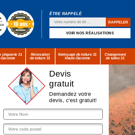
ÊTRE RAPPELÉ
VOIR NOS RÉALISATIONS
 zinguerie 31
Rénovation
Nettoyage de toiture 31
Changement
-Garonne
de toiture 31
Haute-Garonne
de tuiles 31
Devis
gratuit
Demandez votre
devis, c'est gratuit!