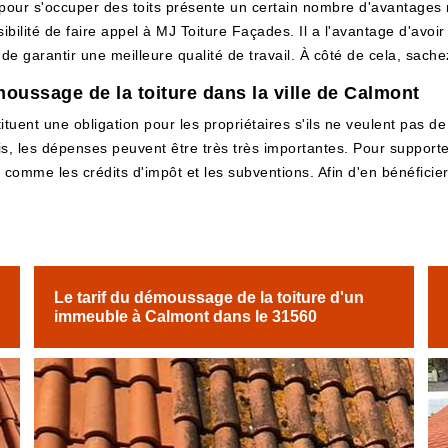
 pour s'occuper des toits présente un certain nombre d'avantages 
bilité de faire appel à MJ Toiture Façades. Il a l'avantage d'avoir 
e garantir une meilleure qualité de travail. À côté de cela, sachez
moussage de la toiture dans la ville de Calmont
tuent une obligation pour les propriétaires s'ils ne veulent pas de 
, les dépenses peuvent être très très importantes. Pour supporter
mme les crédits d'impôt et les subventions. Afin d'en bénéficier, i
Le tarif du démoussage de la toiture d'un
immeuble à Calmont dans le 31560