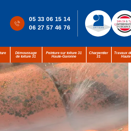
05 33 06 15 14
06 27 57 46 76
ture
Démoussage
Peinture sur toiture 31
Charpentier
Travaux de
de toiture 31
Haute-Garonne
31
Haute