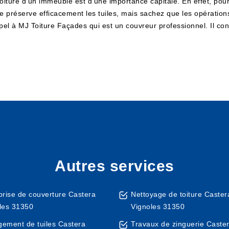
 toiture d'un immeuble est d'une importance capitale. En effet, pou
e préserve efficacement les tuiles, mais sachez que les opération
appel à MJ Toiture Façades qui est un couvreur professionnel. Il co
Autres services
prise de couverture Castera
Nettoyage de toiture Caster
les 31350
Vignoles 31350
ement de tuiles Castera
Travaux de zinguerie Caste