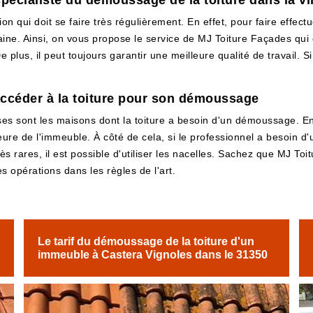
spécialiste du démoussage de la toiture dans la vi
 qui doit se faire très régulièrement. En effet, pour faire effectu
maine. Ainsi, on vous propose le service de MJ Toiture Façades qui
 plus, il peut toujours garantir une meilleure qualité de travail. Si
accéder à la toiture pour son démoussage
es sont les maisons dont la toiture a besoin d'un démoussage. En e
re de l'immeuble. À côté de cela, si le professionnel a besoin d'une
s rares, il est possible d'utiliser les nacelles. Sachez que MJ To
les opérations dans les règles de l'art.
Le tarif du démoussage de la toiture d'un
immeuble à Castera Vignoles dans le 31350