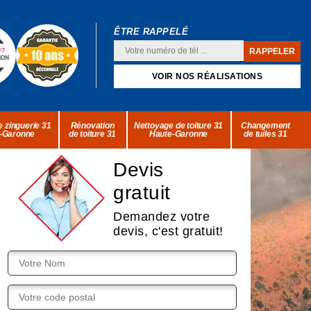
ÊTRE RAPPELÉ
VOIR NOS RÉALISATIONS
 zinguerie 31
Rénovation
Nettoyage de toiture 31
Changement
-Garonne
de toiture 31
Haute-Garonne
de tuiles 31
Devis
gratuit
Demandez votre
devis, c'est gratuit!