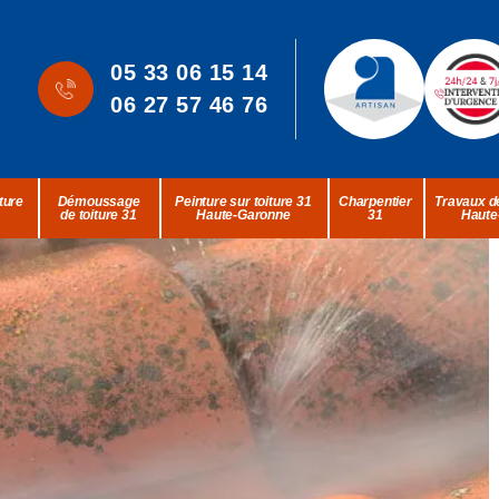
05 33 06 15 14
06 27 57 46 76
ture
Démoussage
Peinture sur toiture 31
Charpentier
Travaux de
de toiture 31
Haute-Garonne
31
Haute