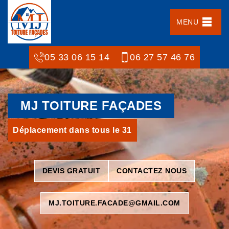
MENU
05 33 06 15 14
06 27 57 46 76
MJ TOITURE FAÇADES
Déplacement dans tous le 31
DEVIS GRATUIT
CONTACTEZ NOUS
MJ.TOITURE.FACADE@GMAIL.COM