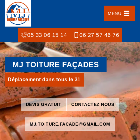
MENU
05 33 06 15 14
06 27 57 46 76
MJ TOITURE FAÇADES
Déplacement dans tous le 31
DEVIS GRATUIT
CONTACTEZ NOUS
MJ.TOITURE.FACADE@GMAIL.COM