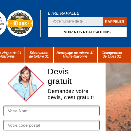
ÊTRE RAPPELÉ
VOIR NOS RÉALISATIONS
 zinguerie 31
Rénovation
Nettoyage de toiture 31
Changement
-Garonne
de toiture 31
Haute-Garonne
de tuiles 31
Devis
gratuit
Demandez votre
devis, c'est gratuit!