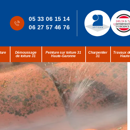
05 33 06 15 14
06 27 57 46 76
ture
Démoussage
Peinture sur toiture 31
Charpentier
Travaux de
de toiture 31
Haute-Garonne
31
Haute