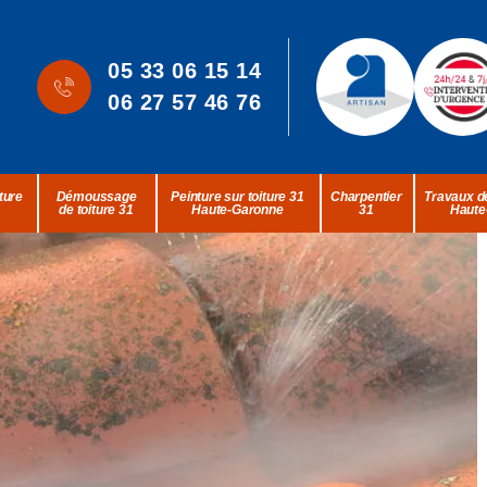
05 33 06 15 14
06 27 57 46 76
ture
Démoussage
Peinture sur toiture 31
Charpentier
Travaux de
de toiture 31
Haute-Garonne
31
Haute