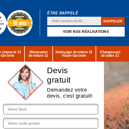
ÊTRE RAPPELÉ
VOIR NOS RÉALISATIONS
 zinguerie 31
Rénovation
Nettoyage de toiture 31
Changement
-Garonne
de toiture 31
Haute-Garonne
de tuiles 31
Devis
gratuit
Demandez votre
devis, c'est gratuit!