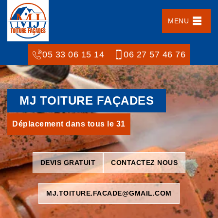
MENU
05 33 06 15 14
06 27 57 46 76
MJ TOITURE FAÇADES
Déplacement dans tous le 31
DEVIS GRATUIT
CONTACTEZ NOUS
MJ.TOITURE.FACADE@GMAIL.COM