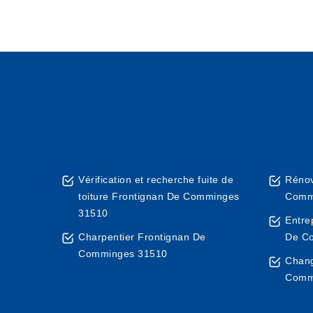
Vérification et recherche fuite de
Rénov
toiture Frontignan De Comminges
Comm
31510
Entre
Charpentier Frontignan De
De C
Comminges 31510
Chang
Comm