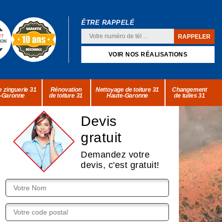
ÊTRE RAPPELÉ
VOIR NOS RÉALISATIONS
 zinguerie 31
Rénovation
Nettoyage de toiture 31
Changement
-Garonne
de toiture 31
Haute-Garonne
de tuiles 31
Devis
gratuit
Demandez votre
devis, c'est gratuit!