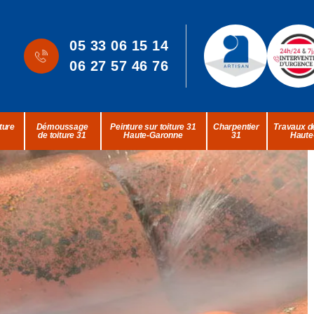
05 33 06 15 14
06 27 57 46 76
ture
Démoussage
Peinture sur toiture 31
Charpentier
Travaux de
de toiture 31
Haute-Garonne
31
Haute