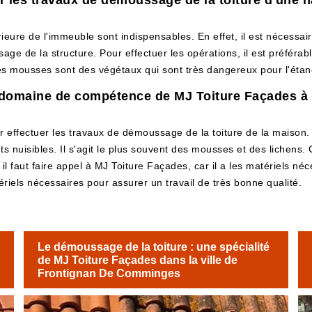
r les travaux de démoussage de la toiture d'une ha
ieure de l'immeuble sont indispensables. En effet, il est nécessaire 
ge de la structure. Pour effectuer les opérations, il est préférabl
les mousses sont des végétaux qui sont très dangereux pour l'étanc
e domaine de compétence de MJ Toiture Façades 
r effectuer les travaux de démoussage de la toiture de la maison. E
 nuisibles. Il s'agit le plus souvent des mousses et des lichens. 
il faut faire appel à MJ Toiture Façades, car il a les matériels néces
riels nécessaires pour assurer un travail de très bonne qualité.
Le démoussage de la toiture : une spécialité
de MJ Toiture Façades dans la ville de
Frontignan De Comminges