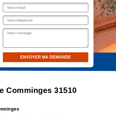
 De Comminges 31510
omminges