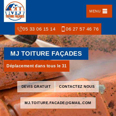
MENU
05 33 06 15 14
06 27 57 46 76
MJ TOITURE FAÇADES
Déplacement dans tous le 31
DEVIS GRATUIT
CONTACTEZ NOUS
MJ.TOITURE.FACADE@GMAIL.COM