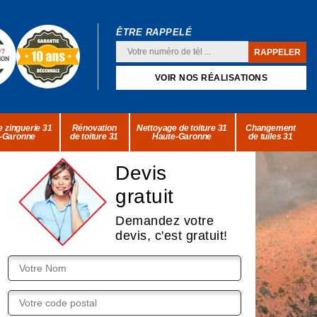
ÊTRE RAPPELÉ
VOIR NOS RÉALISATIONS
 zinguerie 31
Rénovation
Nettoyage de toiture 31
Changement
-Garonne
de toiture 31
Haute-Garonne
de tuiles 31
Devis
gratuit
Demandez votre
devis, c'est gratuit!