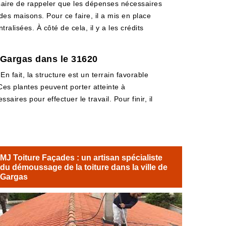
ssaire de rappeler que les dépenses nécessaires
 des maisons. Pour ce faire, il a mis en place
ralisées. À côté de cela, il y a les crédits
 Gargas dans le 31620
n fait, la structure est un terrain favorable
Ces plantes peuvent porter atteinte à
saires pour effectuer le travail. Pour finir, il
MJ Toiture Façades : un artisan spécialiste
du démoussage de la toiture dans la ville de
Gargas