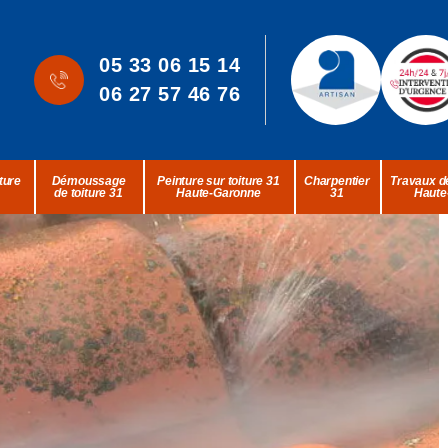
05 33 06 15 14
06 27 57 46 76
ture
Démoussage
Peinture sur toiture 31
Charpentier
Travaux de
de toiture 31
Haute-Garonne
31
Haute