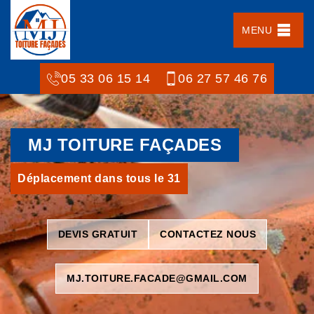
MENU
05 33 06 15 14
06 27 57 46 76
MJ TOITURE FAÇADES
Déplacement dans tous le 31
DEVIS GRATUIT
CONTACTEZ NOUS
MJ.TOITURE.FACADE@GMAIL.COM