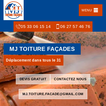
MENU
05 33 06 15 14
06 27 57 46 76
MJ TOITURE FAÇADES
Déplacement dans tous le 31
DEVIS GRATUIT
CONTACTEZ NOUS
MJ.TOITURE.FACADE@GMAIL.COM