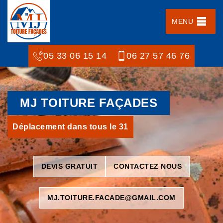
MENU
05 33 06 15 14
06 27 57 46 76
MJ TOITURE FAÇADES
Déplacement dans tous le 31
DEVIS GRATUIT
CONTACTEZ NOUS
MJ.TOITURE.FACADE@GMAIL.COM