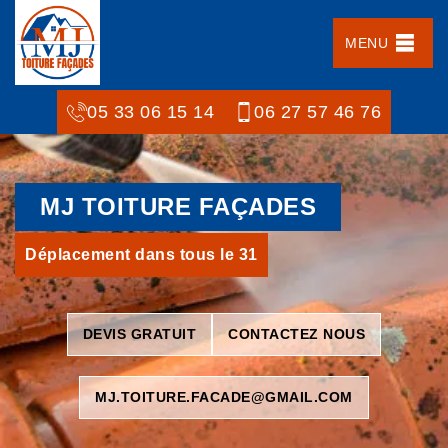
MENU
05 33 06 15 14
06 27 57 46 76
MJ TOITURE FAÇADES
Déplacement dans tous le 31
DEVIS GRATUIT
CONTACTEZ NOUS
MJ.TOITURE.FACADE@GMAIL.COM