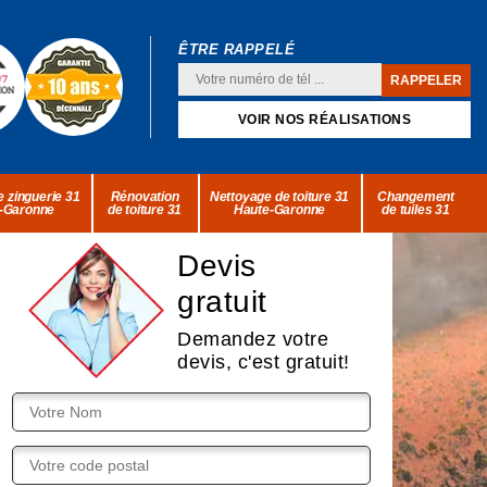
ÊTRE RAPPELÉ
VOIR NOS RÉALISATIONS
 zinguerie 31
Rénovation
Nettoyage de toiture 31
Changement
-Garonne
de toiture 31
Haute-Garonne
de tuiles 31
Devis
gratuit
Demandez votre
devis, c'est gratuit!