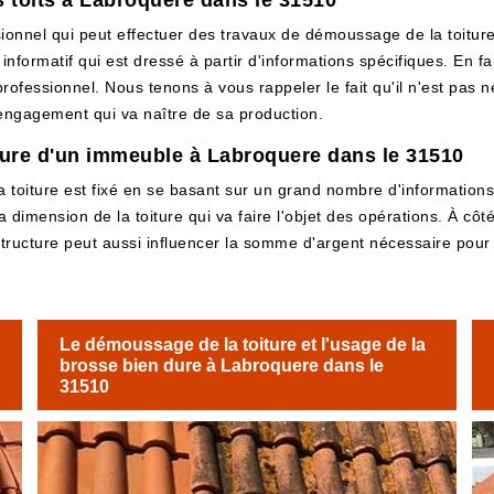
 toits à Labroquere dans le 31510
onnel qui peut effectuer des travaux de démoussage de la toiture. 
informatif qui est dressé à partir d'informations spécifiques. En fai
rofessionnel. Nous tenons à vous rappeler le fait qu'il n'est pas n
'engagement qui va naître de sa production.
iture d'un immeuble à Labroquere dans le 31510
toiture est fixé en se basant sur un grand nombre d'informations e
dimension de la toiture qui va faire l'objet des opérations. À côté
 structure peut aussi influencer la somme d'argent nécessaire pour fa
Le démoussage de la toiture et l'usage de la
brosse bien dure à Labroquere dans le
31510