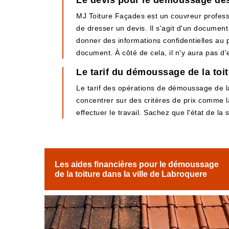
Le devis pour le démoussage des
MJ Toiture Façades est un couvreur professi
de dresser un devis. Il s'agit d'un document 
donner des informations confidentielles au p
document. À côté de cela, il n'y aura pas d
Le tarif du démoussage de la to
Le tarif des opérations de démoussage de la 
concentrer sur des critères de prix comme la 
effectuer le travail. Sachez que l'état de la
Les aides financières pour le démoussage
de la toiture dans la ville de Labroquere