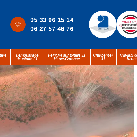
05 33 06 15 14
06 27 57 46 76
ture
Démoussage
Peinture sur toiture 31
Charpentier
Travaux de
de toiture 31
Haute-Garonne
31
Haute