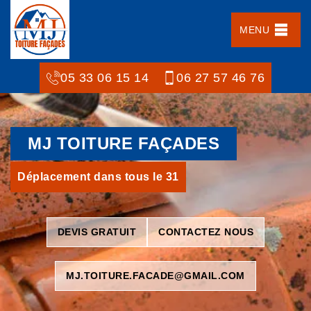
MENU
05 33 06 15 14
06 27 57 46 76
MJ TOITURE FAÇADES
Déplacement dans tous le 31
DEVIS GRATUIT
CONTACTEZ NOUS
MJ.TOITURE.FACADE@GMAIL.COM