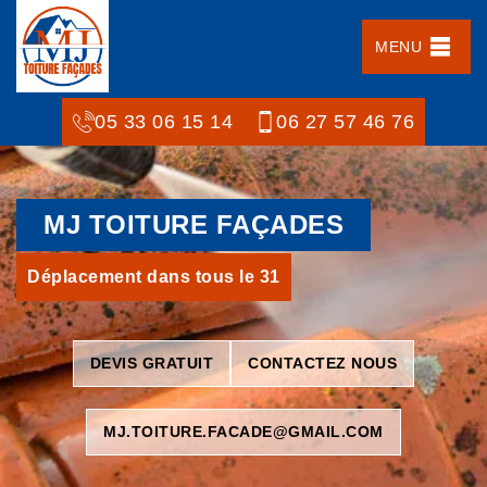
MENU
05 33 06 15 14
06 27 57 46 76
MJ TOITURE FAÇADES
Déplacement dans tous le 31
DEVIS GRATUIT
CONTACTEZ NOUS
MJ.TOITURE.FACADE@GMAIL.COM