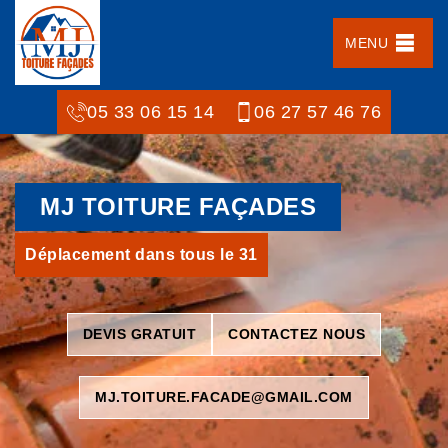
MENU
05 33 06 15 14
06 27 57 46 76
MJ TOITURE FAÇADES
Déplacement dans tous le 31
DEVIS GRATUIT
CONTACTEZ NOUS
MJ.TOITURE.FACADE@GMAIL.COM