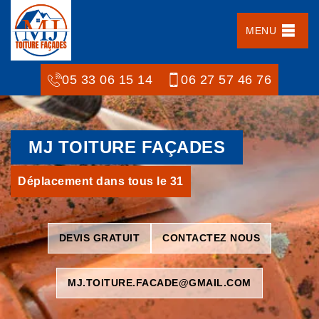
MENU
05 33 06 15 14
06 27 57 46 76
MJ TOITURE FAÇADES
Déplacement dans tous le 31
DEVIS GRATUIT
CONTACTEZ NOUS
MJ.TOITURE.FACADE@GMAIL.COM