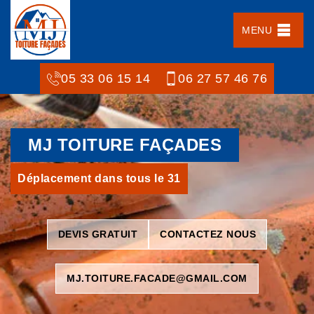
MENU
05 33 06 15 14
06 27 57 46 76
MJ TOITURE FAÇADES
Déplacement dans tous le 31
DEVIS GRATUIT
CONTACTEZ NOUS
MJ.TOITURE.FACADE@GMAIL.COM