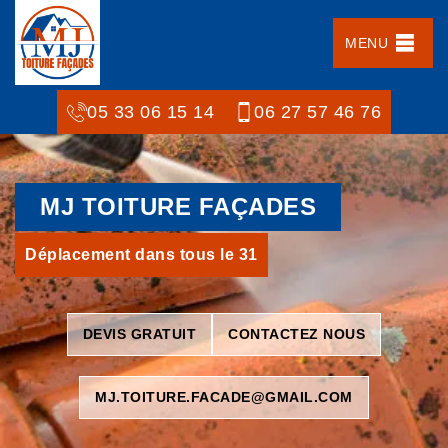
MENU
05 33 06 15 14
06 27 57 46 76
MJ TOITURE FAÇADES
Déplacement dans tous le 31
DEVIS GRATUIT
CONTACTEZ NOUS
MJ.TOITURE.FACADE@GMAIL.COM