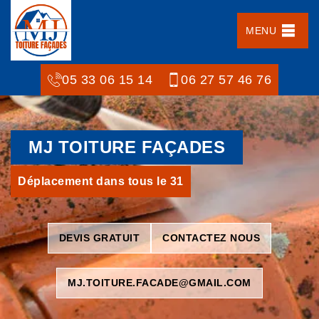
MENU
05 33 06 15 14
06 27 57 46 76
MJ TOITURE FAÇADES
Déplacement dans tous le 31
DEVIS GRATUIT
CONTACTEZ NOUS
MJ.TOITURE.FACADE@GMAIL.COM