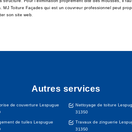
tructure. Pour l'élimination proprement dite des mousses, il faut u
es. MJ Toiture Façades qui est un couvreur professionnel peut propo
iter son site web.
Autres services
prise de couverture Lespugue
Nettoyage de toiture Lespu
0
31350
ement de tuiles Lespugue
Travaux de zinguerie Lesp
0
31350