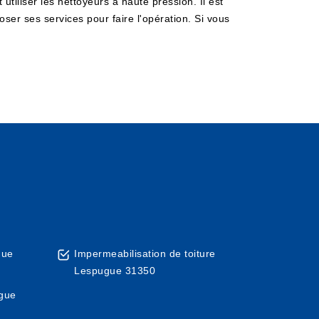
tiliser les nettoyeurs à haute pression. Il est
ser ses services pour faire l'opération. Si vous
gue
Impermeabilisation de toiture
Lespugue 31350
ugue