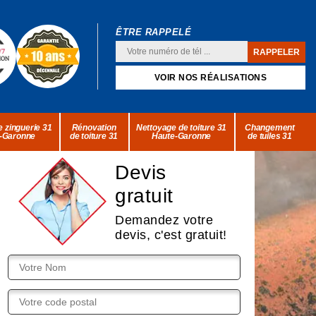
ÊTRE RAPPELÉ
VOIR NOS RÉALISATIONS
 zinguerie 31
Rénovation
Nettoyage de toiture 31
Changement
-Garonne
de toiture 31
Haute-Garonne
de tuiles 31
Devis
gratuit
Demandez votre
devis, c'est gratuit!