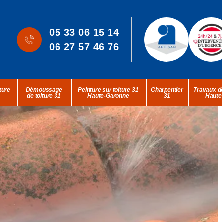
05 33 06 15 14
06 27 57 46 76
ture
Démoussage
Peinture sur toiture 31
Charpentier
Travaux de
de toiture 31
Haute-Garonne
31
Haute