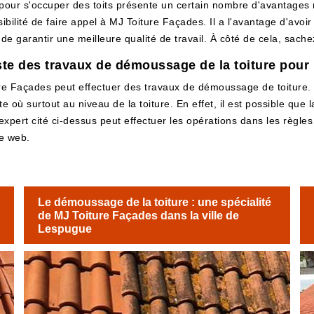
 pour s'occuper des toits présente un certain nombre d'avantages 
bilité de faire appel à MJ Toiture Façades. Il a l'avantage d'avoir 
e garantir une meilleure qualité de travail. À côté de cela, sachez
ste des travaux de démoussage de la toiture pour 
e Façades peut effectuer des travaux de démoussage de toiture. 
 où surtout au niveau de la toiture. En effet, il est possible que
l'expert cité ci-dessus peut effectuer les opérations dans les règle
te web.
Le démoussage de la toiture : une spécialité
de MJ Toiture Façades dans la ville de
Lespugue