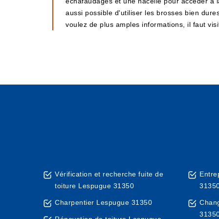
échafaudages et une nacelle pour accéder à la s
aussi possible d'utiliser les brosses bien dur
voulez de plus amples informations, il faut vis
Vérification et recherche fuite de
Entre
toiture Lespugue 31350
3135
Charpentier Lespugue 31350
Chang
3135