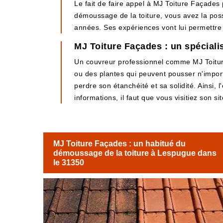
Le fait de faire appel à MJ Toiture Façades
démoussage de la toiture, vous avez la possi
années. Ses expériences vont lui permettre d
MJ Toiture Façades : un spéciali
Un couvreur professionnel comme MJ Toitur
ou des plantes qui peuvent pousser n'importe
perdre son étanchéité et sa solidité. Ainsi, 
informations, il faut que vous visitiez son si
MJ Toiture Façades : un habitué du
démoussage de la toiture à Lespugue dans
le 31350