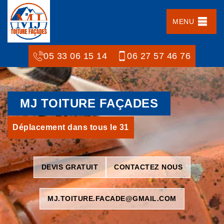
MENU
05 33 06 15 14
06 27 57 46 76
MJ TOITURE FAÇADES
Déplacement dans tous le 31
DEVIS GRATUIT
CONTACTEZ NOUS
MJ.TOITURE.FACADE@GMAIL.COM