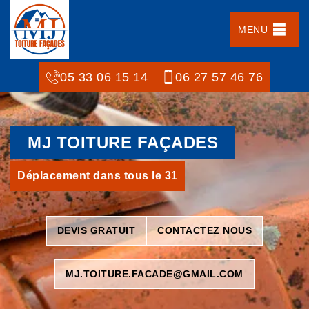
MENU
05 33 06 15 14
06 27 57 46 76
MJ TOITURE FAÇADES
Déplacement dans tous le 31
DEVIS GRATUIT
CONTACTEZ NOUS
MJ.TOITURE.FACADE@GMAIL.COM