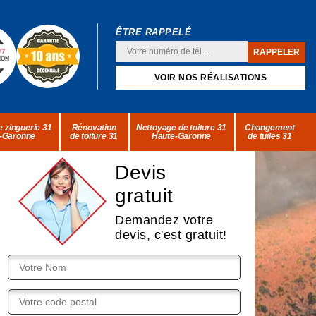
ÊTRE RAPPELÉ
VOIR NOS RÉALISATIONS
 zinguerie 31
Rénovation
Nettoyage de toiture 31
Changement
-Garonne
de toiture 31
Haute-Garonne
de tuiles 31
Devis
gratuit
Demandez votre
devis, c'est gratuit!