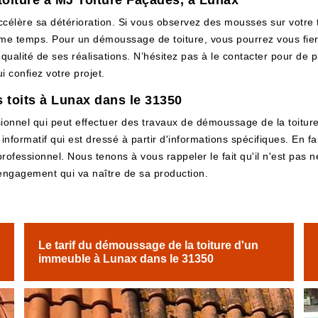
oiture à MJ Toiture Façades, à Lunax
célère sa détérioration. Si vous observez des mousses sur votre 
me temps. Pour un démoussage de toiture, vous pourrez vous fier 
ualité de ses réalisations. N’hésitez pas à le contacter pour de p
i confiez votre projet.
 toits à Lunax dans le 31350
onnel qui peut effectuer des travaux de démoussage de la toiture. 
informatif qui est dressé à partir d'informations spécifiques. En fai
rofessionnel. Nous tenons à vous rappeler le fait qu'il n'est pas n
'engagement qui va naître de sa production.
Le tarif du démoussage de la toiture d'un
immeuble à Lunax dans le 31350