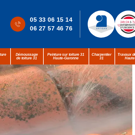
05 33 06 15 14
06 27 57 46 76
ture
Démoussage
Peinture sur toiture 31
Charpentier
Travaux de
de toiture 31
Haute-Garonne
31
Haute