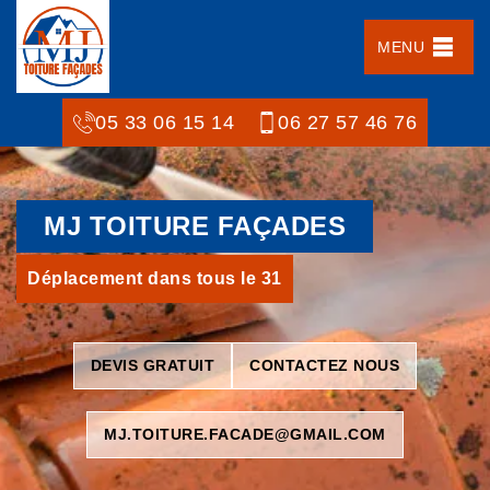
MENU
05 33 06 15 14
06 27 57 46 76
MJ TOITURE FAÇADES
Déplacement dans tous le 31
DEVIS GRATUIT
CONTACTEZ NOUS
MJ.TOITURE.FACADE@GMAIL.COM