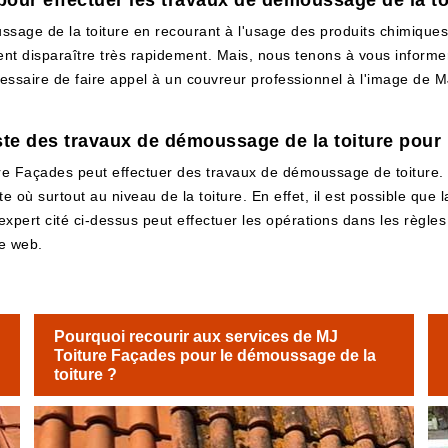
our effectuer les travaux de démoussage de la to
ssage de la toiture en recourant à l'usage des produits chimiques. En
ent disparaître très rapidement. Mais, nous tenons à vous informer
écessaire de faire appel à un couvreur professionnel à l'image de
ste des travaux de démoussage de la toiture pour l
e Façades peut effectuer des travaux de démoussage de toiture. 
 où surtout au niveau de la toiture. En effet, il est possible que
l'expert cité ci-dessus peut effectuer les opérations dans les règle
te web.
Pourquoi recourir aux services de MJ
Toiture Façades pour le démoussage de la
toiture ?