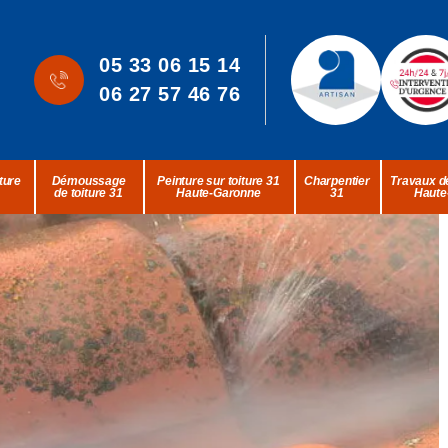
05 33 06 15 14
06 27 57 46 76
ture
Démoussage
Peinture sur toiture 31
Charpentier
Travaux de
de toiture 31
Haute-Garonne
31
Haute