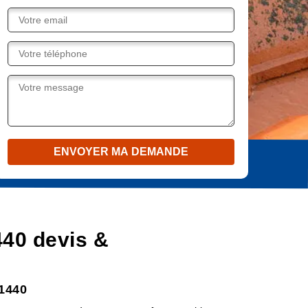
440 devis &
31440