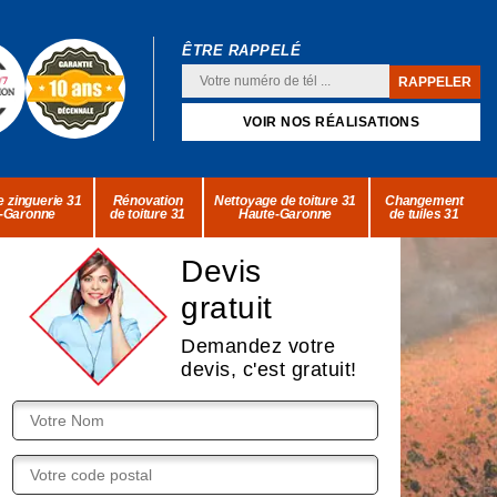
ÊTRE RAPPELÉ
VOIR NOS RÉALISATIONS
 zinguerie 31
Rénovation
Nettoyage de toiture 31
Changement
-Garonne
de toiture 31
Haute-Garonne
de tuiles 31
Devis
gratuit
Demandez votre
devis, c'est gratuit!