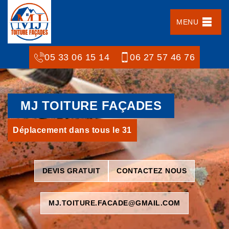
MENU
05 33 06 15 14
06 27 57 46 76
MJ TOITURE FAÇADES
Déplacement dans tous le 31
DEVIS GRATUIT
CONTACTEZ NOUS
MJ.TOITURE.FACADE@GMAIL.COM