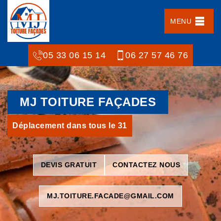
MENU
05 33 06 15 14
06 27 57 46 76
MJ TOITURE FAÇADES
Déplacement dans tous le 31
DEVIS GRATUIT
CONTACTEZ NOUS
MJ.TOITURE.FACADE@GMAIL.COM