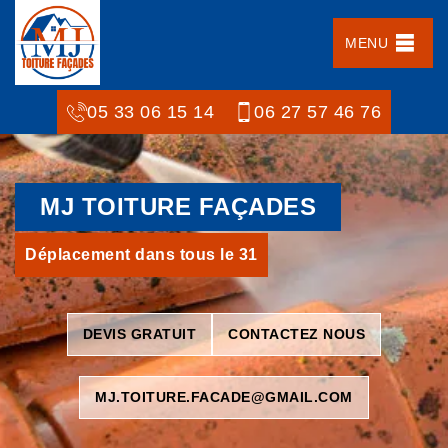
MENU
05 33 06 15 14
06 27 57 46 76
MJ TOITURE FAÇADES
Déplacement dans tous le 31
DEVIS GRATUIT
CONTACTEZ NOUS
MJ.TOITURE.FACADE@GMAIL.COM