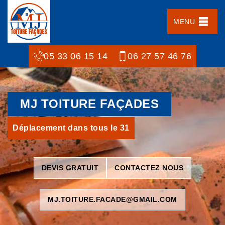
MENU
05 33 06 15 14
06 27 57 46 76
MJ TOITURE FAÇADES
Déplacement dans tous le 31
DEVIS GRATUIT
CONTACTEZ NOUS
MJ.TOITURE.FACADE@GMAIL.COM