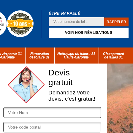
ÊTRE RAPPELÉ
VOIR NOS RÉALISATIONS
 zinguerie 31
Rénovation
Nettoyage de toiture 31
Changement
-Garonne
de toiture 31
Haute-Garonne
de tuiles 31
Devis
gratuit
Demandez votre
devis, c'est gratuit!