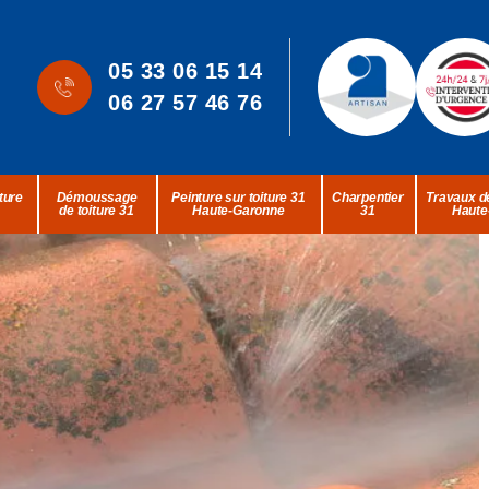
05 33 06 15 14
06 27 57 46 76
ture
Démoussage
Peinture sur toiture 31
Charpentier
Travaux de
de toiture 31
Haute-Garonne
31
Haute