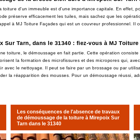
la toiture d'un immeuble est d'une importance capitale. En effet, p
ode préserve efficacement les tuiles, mais sachez que les opérat
e appel à MJ Toiture Façades qui est un couvreur professionnel. Il
 Sur Tarn, dans le 31340 : fiez-vous à MJ Toitur
une toiture, le démoussage en fait partie. Cette opération consiste
isent la formation des microfissures et des micropores qui, avec l
r avec le nettoyage. Il peut se faire par un brossage ou par utilisa
arder la réapparition des mousses. Pour un démoussage réussi, a
Les conséquences de l'absence de travaux
de démoussage de la toiture à Mirepoix Sur
Tarn dans le 31340