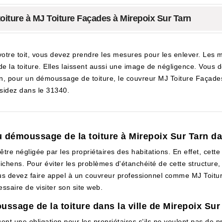
iture à MJ Toiture Façades à Mirepoix Sur Tarn
tre toit, vous devez prendre les mesures pour les enlever. Les m
n de la toiture. Elles laissent aussi une image de négligence. Vo
rn, pour un démoussage de toiture, le couvreur MJ Toiture Façades
ésidez dans le 31340.
u démoussage de la toiture à Mirepoix Sur Tarn da
 être négligée par les propriétaires des habitations. En effet, cet
ichens. Pour éviter les problèmes d'étanchéité de cette structure
ous devez faire appel à un couvreur professionnel comme MJ Toitur
ssaire de visiter son site web.
ussage de la toiture dans la ville de Mirepoix Sur
ent une obligation pour les propriétaires s'ils ne veulent pas de pr