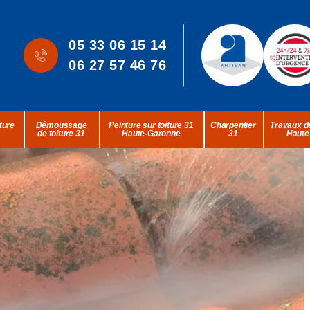
05 33 06 15 14
06 27 57 46 76
ture
Démoussage
Peinture sur toiture 31
Charpentier
Travaux de
de toiture 31
Haute-Garonne
31
Haute