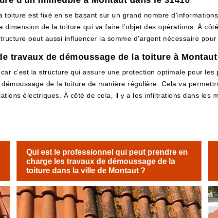
ture d'un immeuble à Montaut dans le 31410
toiture est fixé en se basant sur un grand nombre d'informations e
dimension de la toiture qui va faire l'objet des opérations. À côté
 structure peut aussi influencer la somme d'argent nécessaire pour fa
e travaux de démoussage de la toiture à Montaut
 car c'est la structure qui assure une protection optimale pour les pr
e démoussage de la toiture de manière régulière. Cela va permettr
lations électriques. À côté de cela, il y a les infiltrations dans le
Qui est le professionnel qui peut prendre en
charge les travaux de démoussage de la
toiture dans la ville de Montaut ?