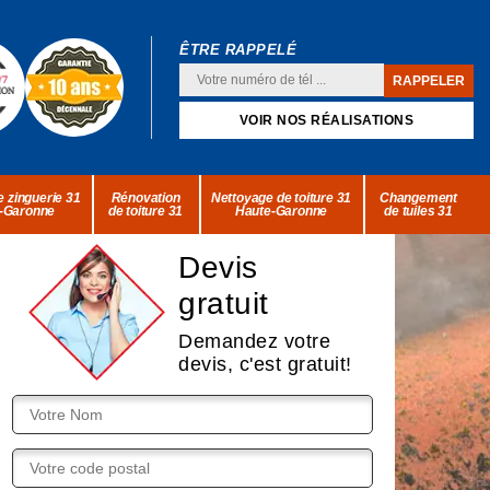
ÊTRE RAPPELÉ
VOIR NOS RÉALISATIONS
 zinguerie 31
Rénovation
Nettoyage de toiture 31
Changement
-Garonne
de toiture 31
Haute-Garonne
de tuiles 31
Devis
gratuit
Demandez votre
devis, c'est gratuit!