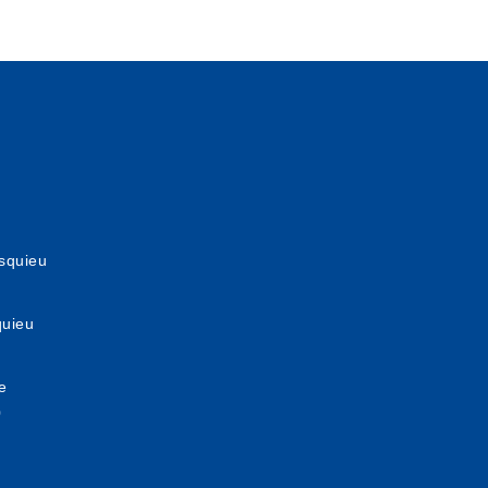
squieu
quieu
e
0