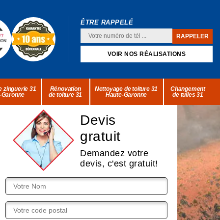
ÊTRE RAPPELÉ
VOIR NOS RÉALISATIONS
 zinguerie 31
Rénovation
Nettoyage de toiture 31
Changement
-Garonne
de toiture 31
Haute-Garonne
de tuiles 31
Devis
gratuit
Demandez votre
devis, c'est gratuit!