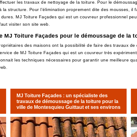
fectuer les travaux de nettoyage de la toiture. Pour le démoussage,
a structure. Pour l'élimination proprement dite des mousses, il fau
en dures. MJ Toiture Façades qui est un couvreur professionnel peut
aut visiter son site web.
e MJ Toiture Façades pour le démoussage de la to
ropriétaires des maisons ont la possibilité de faire des travaux de
e service de MJ Toiture Façades qui est un couvreur très expérimenté.
connait les techniques nécessaires pour garantir une meilleure qual
web.
MJ Toiture Façades : un spécialiste des
travaux de démoussage de la toiture pour la
ville de Montesquieu Guittaut et ses environs