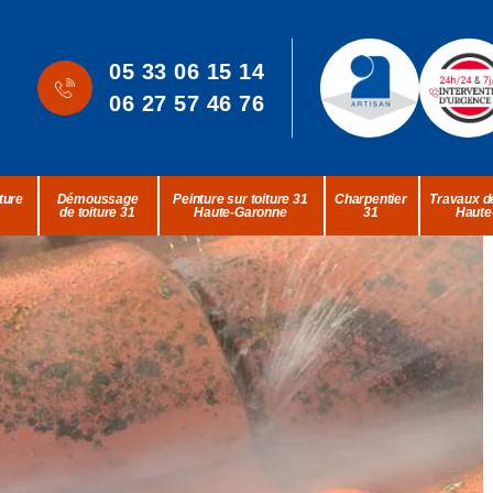
05 33 06 15 14
06 27 57 46 76
ture
Démoussage
Peinture sur toiture 31
Charpentier
Travaux de
de toiture 31
Haute-Garonne
31
Haute