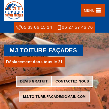
MENU
05 33 06 15 14
06 27 57 46 76
MJ TOITURE FAÇADES
Déplacement dans tous le 31
DEVIS GRATUIT
CONTACTEZ NOUS
MJ.TOITURE.FACADE@GMAIL.COM