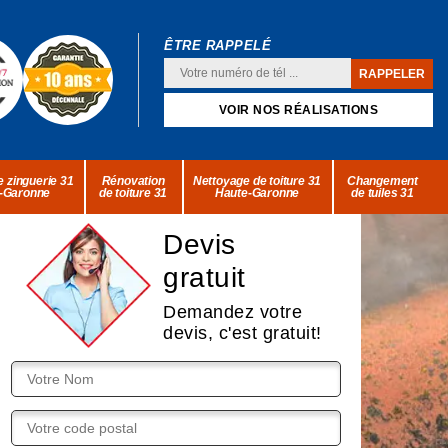
ÊTRE RAPPELÉ
VOIR NOS RÉALISATIONS
 zinguerie 31
Rénovation
Nettoyage de toiture 31
Changement
-Garonne
de toiture 31
Haute-Garonne
de tuiles 31
Devis
gratuit
Demandez votre
devis, c'est gratuit!