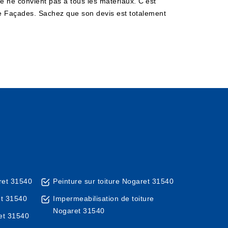
le ne convient pas à tous les matériaux. C'est
ure Façades. Sachez que son devis est totalement
ret 31540
Peinture sur toiture Nogaret 31540
et 31540
Impermeabilisation de toiture
Nogaret 31540
et 31540