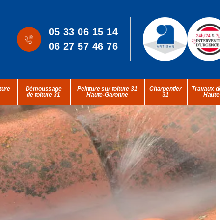
05 33 06 15 14
06 27 57 46 76
ture
Démoussage
Peinture sur toiture 31
Charpentier
Travaux de
de toiture 31
Haute-Garonne
31
Haute