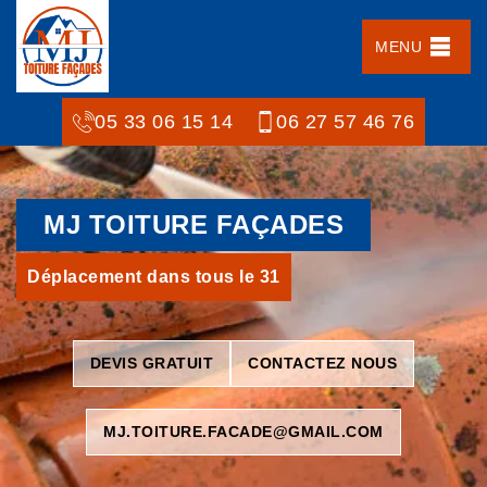
MENU
05 33 06 15 14
06 27 57 46 76
MJ TOITURE FAÇADES
Déplacement dans tous le 31
DEVIS GRATUIT
CONTACTEZ NOUS
MJ.TOITURE.FACADE@GMAIL.COM