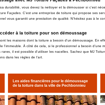
oussage avec MJ Toiture Façades à Pechbonnieu
 sa durabilité, vous devez la nettoyer et la démousser si c’est né
ture Façades. C’est une entreprise de toiture qui propose ses ser
nnel vous garantit une prestation de qualité. N’hésitez pas à le con
.
accéder à la toiture pour son démoussage
nt les maisons dont la toiture a besoin d'un démoussage. En effet
l'immeuble. À côté de cela, si le professionnel a besoin d'une meil
rares, il est possible d'utiliser les nacelles. Sachez que MJ Toit
ons dans les règles de l'art.
Les aides financières pour le démoussage
de la toiture dans la ville de Pechbonnieu