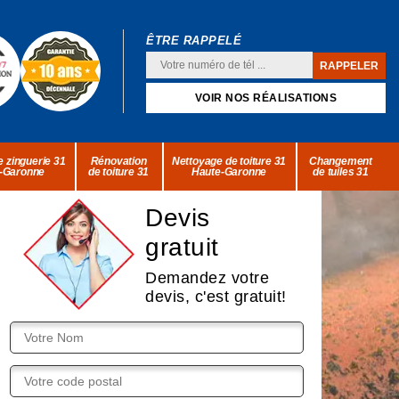
ÊTRE RAPPELÉ
VOIR NOS RÉALISATIONS
 zinguerie 31
Rénovation
Nettoyage de toiture 31
Changement
-Garonne
de toiture 31
Haute-Garonne
de tuiles 31
Devis
gratuit
Demandez votre
devis, c'est gratuit!