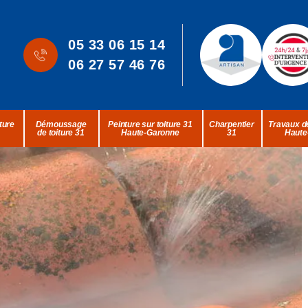
05 33 06 15 14
06 27 57 46 76
ture
Démoussage
Peinture sur toiture 31
Charpentier
Travaux de
de toiture 31
Haute-Garonne
31
Haute