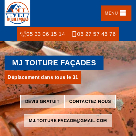
MENU
05 33 06 15 14
06 27 57 46 76
MJ TOITURE FAÇADES
Déplacement dans tous le 31
DEVIS GRATUIT
CONTACTEZ NOUS
MJ.TOITURE.FACADE@GMAIL.COM